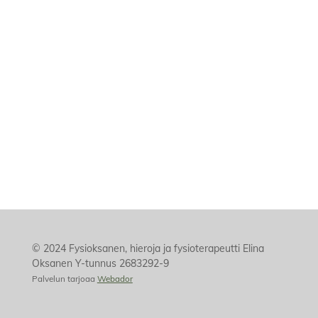
© 2024 Fysioksanen, hieroja ja fysioterapeutti Elina
Oksanen Y-tunnus 2683292-9
Palvelun tarjoaa
Webador