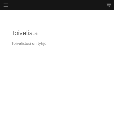
Siirry
pääsisältöön
Toivelista
Toivelistasi on tyhjä.