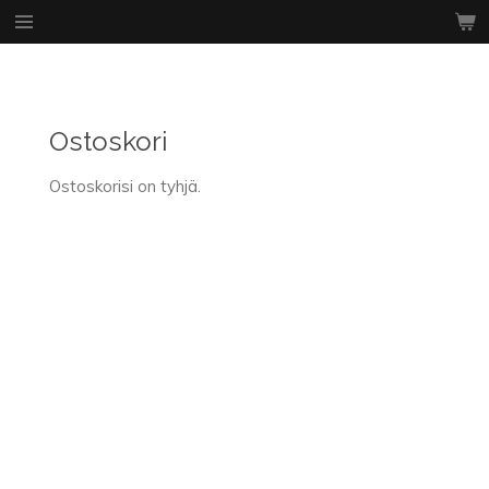
Siirry
pääsisältöön
Ostoskori
Ostoskorisi on tyhjä.