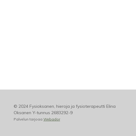
© 2024 Fysioksanen, hieroja ja fysioterapeutti Elina
Oksanen Y-tunnus 2683292-9
Palvelun tarjoaa
Webador