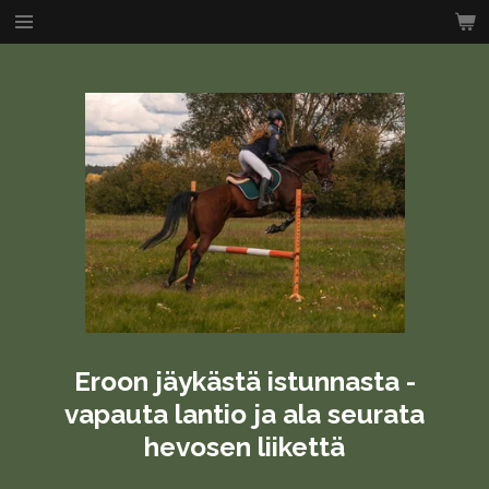
Siirry
pääsisältöön
Eroon jäykästä istunnasta -
vapauta lantio ja ala seurata
hevosen liikettä