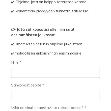
✔️ Ohjelma, jota on helppo toteuttaa kotona
✔️ Vähemmän jäykkyyden tunnetta satulassa
👉 Jätä sähköpostisi alle, niin saat
ensimmäisten joukossa:
✔️ ilmoituksen heti kun ohjelma julkaistaan
✔️mahdollisen erikoishinnan ensimmäisille
Nimi *
Sähköpostiosoite *
Mikä on sinulle haastavinta ratsastaessa? *