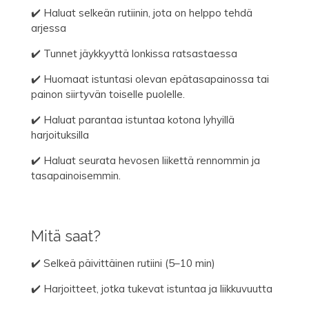
✔️ H
aluat selkeän rutiinin, jota on helppo tehdä
arjessa
✔️ Tunnet jäykkyyttä lonkissa ratsastaessa
✔️ Huomaat istuntasi olevan epätasapainossa tai
painon siirtyvän toiselle puolelle.
✔️ Haluat parantaa istuntaa kotona lyhyillä
harjoituksilla
✔️ Haluat seurata hevosen liikettä rennommin ja
tasapainoisemmin.
Mitä saat?
✔️ Selkeä päivittäinen rutiini (5–10 min)
✔️ Harjoitteet, jotka tukevat istuntaa ja liikkuvuutta